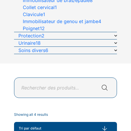
Immobilisateur de bras/épaule
8
Collet cervical
1
Clavicule
1
Immobilisateur de genou et jambe
4
Poignet
12
Protection
2
Urinaire
18
Soins divers
6
Recherche
de
produits
Showing all 4 results