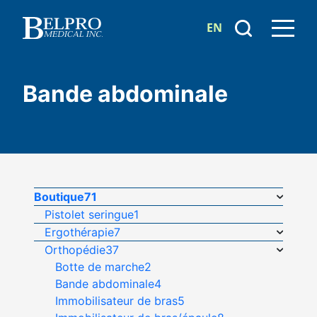
EN
Bande abdominale
Boutique
71
Pistolet seringue
1
Ergothérapie
7
Orthopédie
37
Botte de marche
2
Bande abdominale
4
Immobilisateur de bras
5