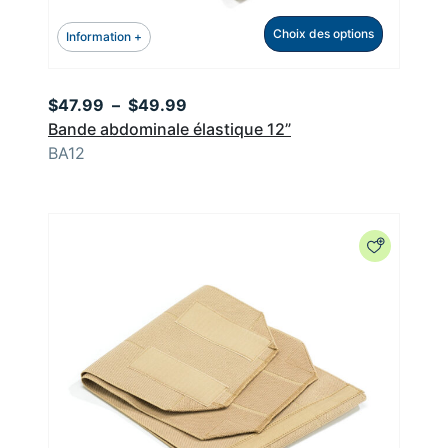
Choix des options
Information +
Plage
$
47.99
–
$
49.99
de
Bande abdominale élastique 12”
prix :
BA12
$47.99
à
$49.99