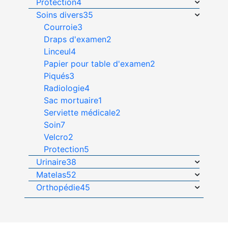
Protection
4
Soins divers
35
Courroie
3
Draps d'examen
2
Linceul
4
Papier pour table d'examen
2
Piqués
3
Radiologie
4
Sac mortuaire
1
Serviette médicale
2
Soin
7
Velcro
2
Protection
5
Urinaire
38
Matelas
52
Orthopédie
45