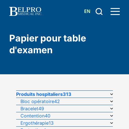
EN
Papier pour table
d'examen
Produits hospitaliers
313
Bloc opératoire
42
Bracelet
49
Contention
40
Ergothérapie
13