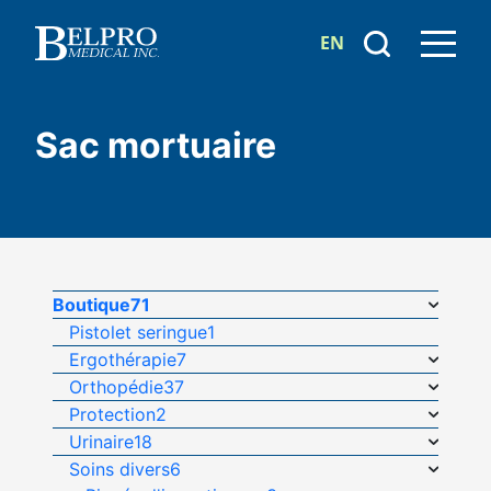
EN
Sac mortuaire
Boutique
71
Pistolet seringue
1
Ergothérapie
7
Orthopédie
37
Protection
2
Urinaire
18
Soins divers
6