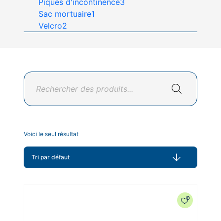
Piqués d'incontinence
3
Sac mortuaire
1
Velcro
2
Recherche
de
produits
Voici le seul résultat