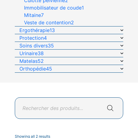
Culotte pelvienne
2
Immobilisateur de coude
1
Mitaine
7
Veste de contention
2
Ergothérapie
13
Protection
4
Soins divers
35
Urinaire
38
Matelas
52
Orthopédie
45
Recherche
de
produits
Showing all 2 results