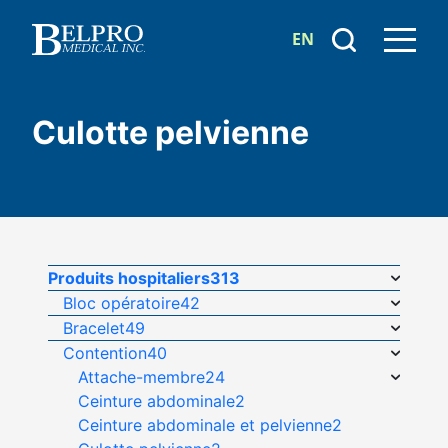
EN
Culotte pelvienne
Produits hospitaliers
313
Bloc opératoire
42
Bracelet
49
Contention
40
Attache-membre
24
Ceinture abdominale
2
Ceinture abdominale et pelvienne
2