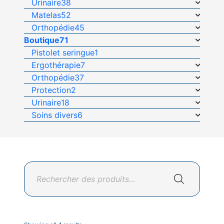
Urinaire
38
Matelas
52
Orthopédie
45
Boutique
71
Pistolet seringue
1
Ergothérapie
7
Orthopédie
37
Protection
2
Urinaire
18
Soins divers
6
Recherche
de
produits