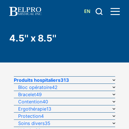
EN
4.5'' x 8.5''
Produits hospitaliers
313
Bloc opératoire
42
Bracelet
49
Contention
40
Ergothérapie
13
Protection
4
Soins divers
35