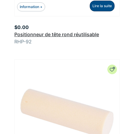
Lire la suite
Information +
$
0.00
Positionneur de tête rond réutilisable
RHP-92