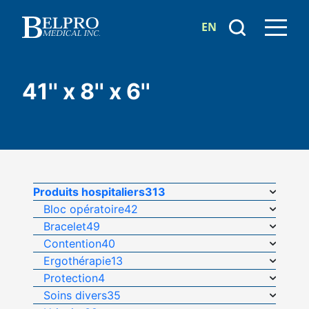
EN
41'' x 8'' x 6''
Produits hospitaliers
313
Bloc opératoire
42
Bracelet
49
Contention
40
Ergothérapie
13
Protection
4
Soins divers
35