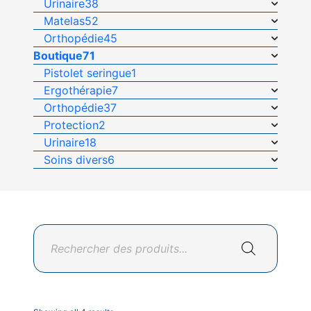
Urinaire
38
Matelas
52
Orthopédie
45
Boutique
71
Pistolet seringue
1
Ergothérapie
7
Orthopédie
37
Protection
2
Urinaire
18
Soins divers
6
Recherche
de
produits