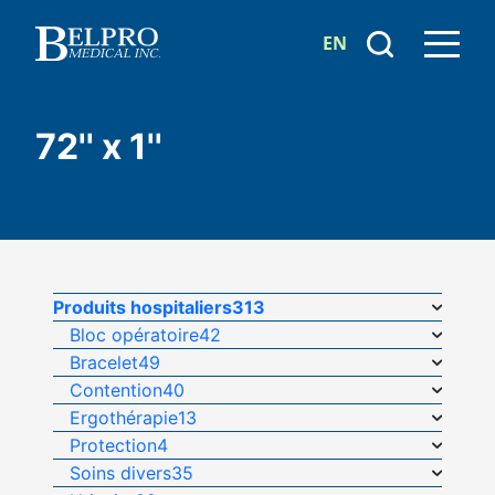
EN
72'' x 1''
Produits hospitaliers
313
Bloc opératoire
42
Bracelet
49
Contention
40
Ergothérapie
13
Protection
4
Soins divers
35