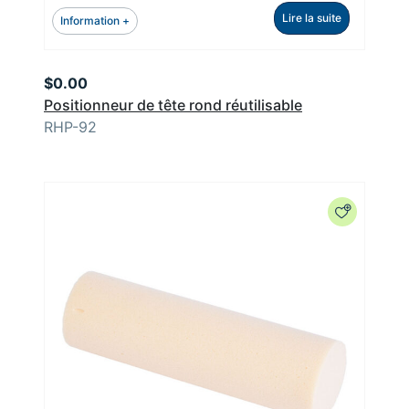
Lire la suite
Information +
$
0.00
Positionneur de tête rond réutilisable
RHP-92