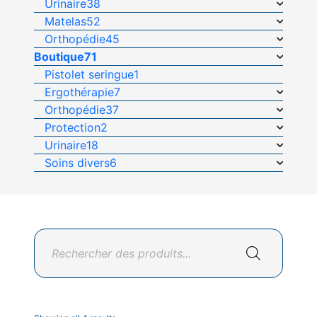
Urinaire
38
Matelas
52
Orthopédie
45
Boutique
71
Pistolet seringue
1
Ergothérapie
7
Orthopédie
37
Protection
2
Urinaire
18
Soins divers
6
Recherche
de
produits