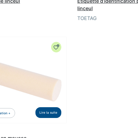
e linceul
Étiquette d’identification
linceul
TOETAG
Lire la suite
ation +
 en mousse