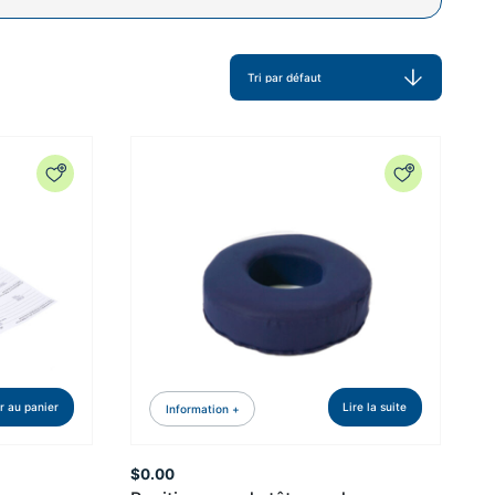
r au panier
Lire la suite
Information +
$
0.00