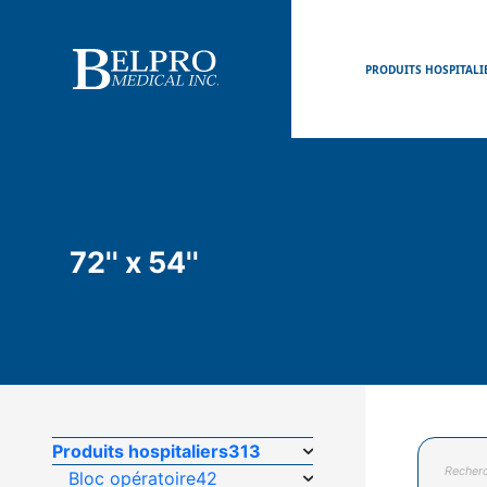
PRODUITS HOSPITALI
72'' x 54''
Recherc
Produits hospitaliers
313
de
Bloc opératoire
42
produits