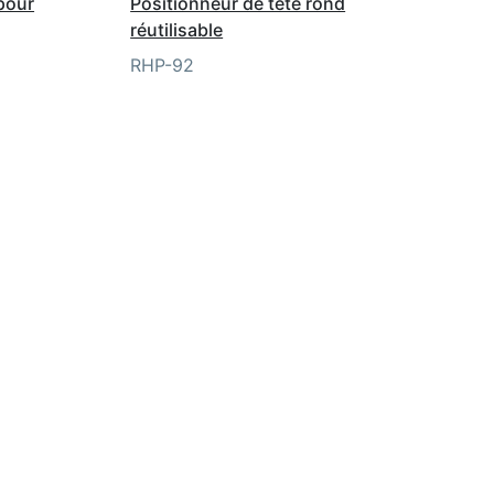
 pour
Positionneur de tête rond
réutilisable
RHP-92