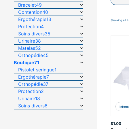
Bracelet
49
Contention
40
Ergothérapie
13
Showing all 4
Protection
4
Soins divers
35
Urinaire
38
Matelas
52
Orthopédie
45
Boutique
71
Pistolet seringue
1
Ergothérapie
7
Orthopédie
37
Protection
2
Urinaire
18
Soins divers
6
Inform
$
1.00