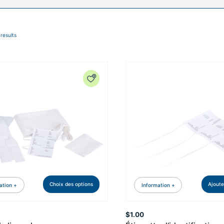
 results
Choix des options
Ajoute
ation +
Information +
$
1.00