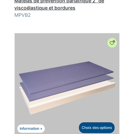
Matelas de prévention bariatrique 2” de
viscoélastique et bordures
MPVB2
Choix des options
Information +