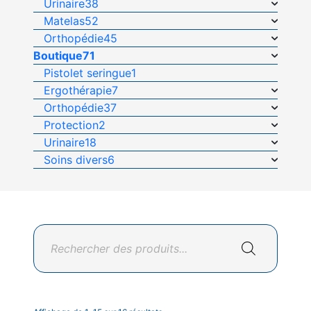
Urinaire
38
Matelas
52
Orthopédie
45
Boutique
71
Pistolet seringue
1
Ergothérapie
7
Orthopédie
37
Protection
2
Urinaire
18
Soins divers
6
Recherche
de
produits