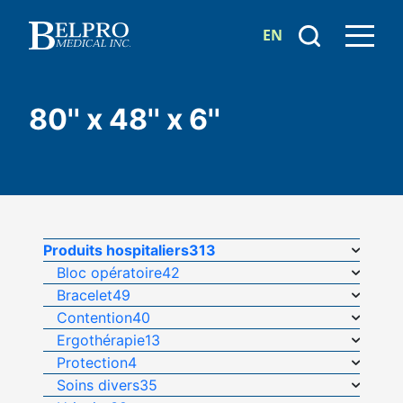
EN
80'' x 48'' x 6''
Produits hospitaliers
313
Bloc opératoire
42
Bracelet
49
Contention
40
Ergothérapie
13
Protection
4
Soins divers
35