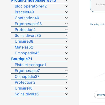
Produits hospitaliers
313
de
Bloc opératoire
42
produits
Bracelet
49
Contention
40
Ergothérapie
13
Showing all 5
Protection
4
Soins divers
35
Urinaire
38
Matelas
52
Orthopédie
45
Boutique
71
Pistolet seringue
1
Ergothérapie
7
Orthopédie
37
Protection
2
Urinaire
18
Soins divers
6
Inform