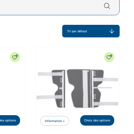
des options
Choix des options
Information +