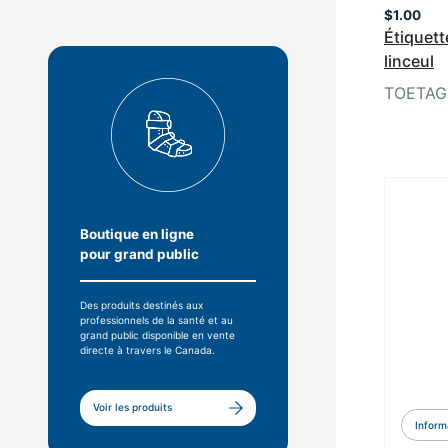
$
1.00
Étiquett
linceul
TOETAG
Boutique en ligne
pour grand public
Des produits destinés aux
professionnels de la santé et au
grand public disponible en vente
directe à travers le Canada.
Voir les produits
Inform