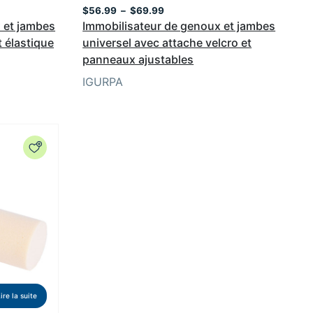
Plage
$
56.99
–
$
69.99
de
 et jambes
Immobilisateur de genoux et jambes
prix :
 élastique
universel avec attache velcro et
$56.99
panneaux ajustables
à
$69.99
IGURPA
ire la suite