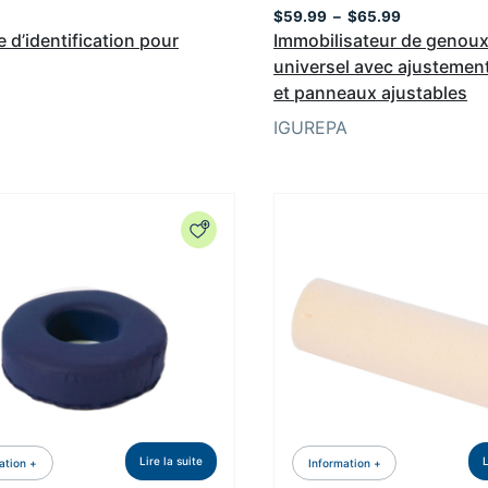
Plage
$
59.99
–
$
65.99
de
e d’identification pour
Immobilisateur de genoux
prix :
universel avec ajustement
$59.99
et panneaux ajustables
à
$65.99
IGUREPA
Lire la suite
L
ation +
Information +