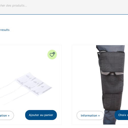
 results
Ajouter au panier
Choix 
ation +
Information +