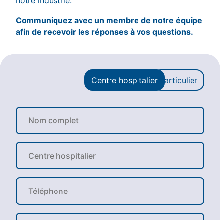
notre industrie.
Communiquez avec un membre de notre équipe
afin de recevoir les réponses à vos questions.
Centre hospitalier
Particulier
N
o
m
c
C
o
e
m
n
p
t
l
T
r
e
é
e
t
l
h
*
é
o
C