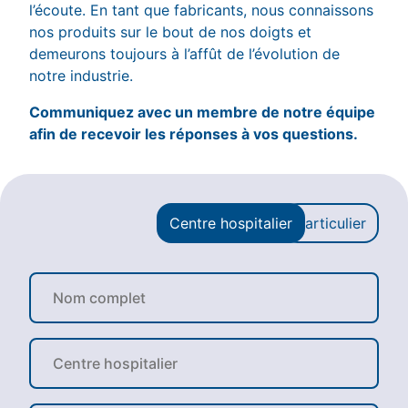
l’écoute. En tant que fabricants, nous connaissons
nos produits sur le bout de nos doigts et
demeurons toujours à l’affût de l’évolution de
notre industrie.
Communiquez avec un membre de notre équipe
afin de recevoir les réponses à vos questions.
Centre hospitalier
Particulier
N
o
m
c
C
o
e
m
n
p
t