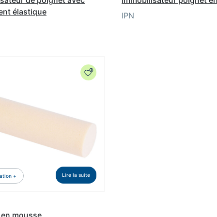
nt élastique
IPN
Lire la suite
ation +
 en mousse