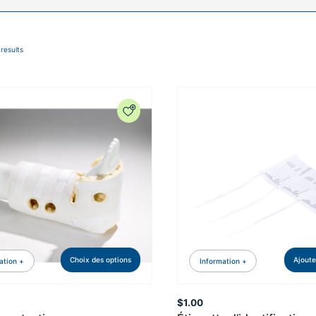
 results
Choix des options
Ajoute
ation +
Information +
$
1.00