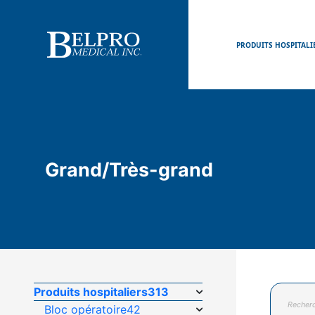
PRODUITS HOSPITALI
Grand/Très-grand
Recherc
Produits hospitaliers
313
de
Bloc opératoire
42
produits