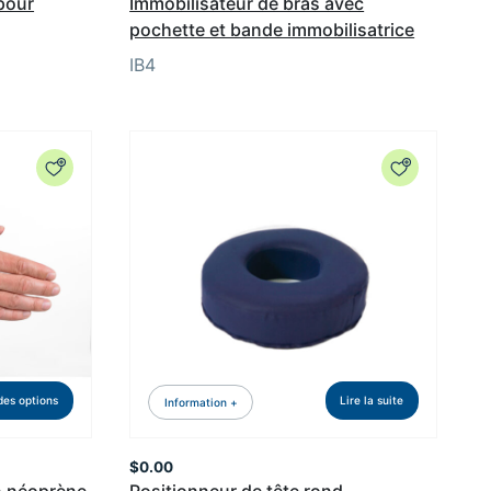
 pour
Immobilisateur de bras avec
pochette et bande immobilisatrice
IB4
des options
Lire la suite
Information +
$
0.00
n néoprène
Positionneur de tête rond