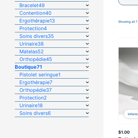
Bracelet
49
Contention
40
Ergothérapie
13
Showing all 7
Protection
4
Soins divers
35
Urinaire
38
Matelas
52
Orthopédie
45
Boutique
71
Pistolet seringue
1
Ergothérapie
7
Orthopédie
37
Protection
2
Urinaire
18
Soins divers
6
Inform
$
1.00