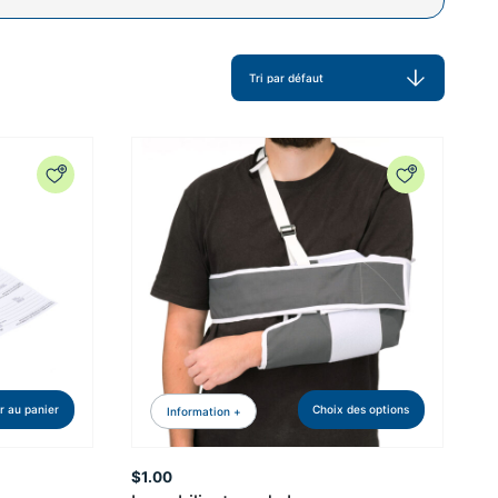
r au panier
Choix des options
Information +
$
1.00