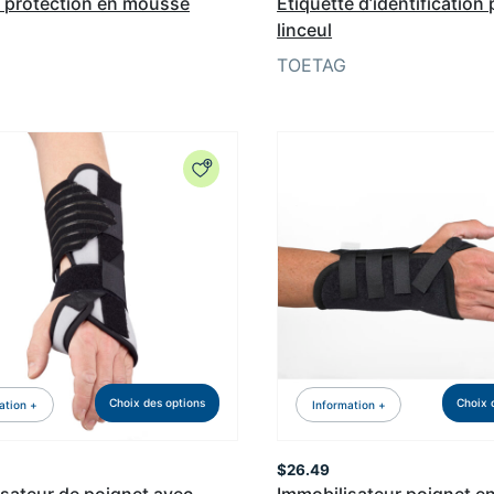
e protection en mousse
Étiquette d’identification
linceul
TOETAG
Choix des options
Choix 
ation +
Information +
$
26.49
sateur de poignet avec
Immobilisateur poignet e