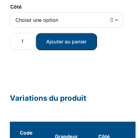
Côté
quantité
Ajouter au panier
de
Immobilisateur
poignet
en
néoprène
Variations du produit
Code
Grandeur
Côté